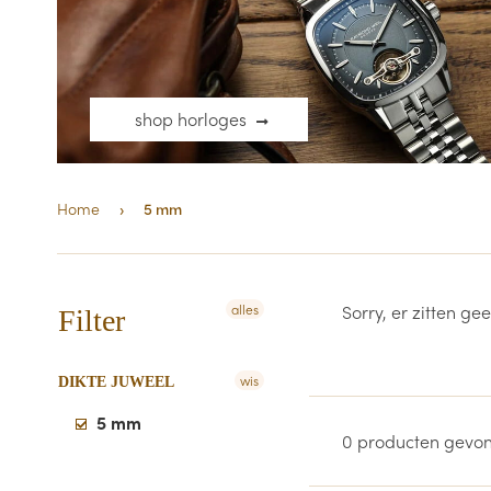
shop horloges
Home
›
5 mm
alles
Sorry, er zitten ge
Filter
wis
DIKTE JUWEEL
5 mm
0 producten gevo