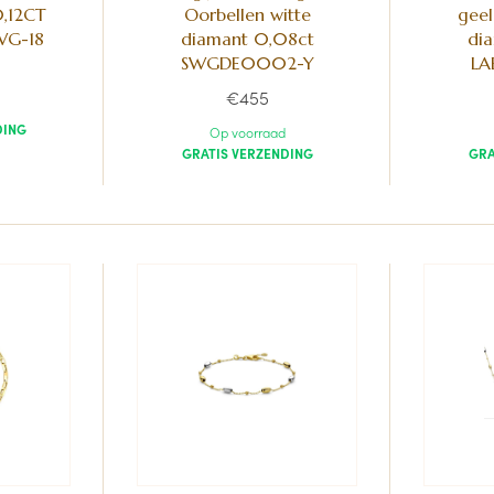
0,12CT
Oorbellen witte
geel
WG-18
diamant 0,08ct
dia
SWGDE0002-Y
LA
€455
DING
Op voorraad
GRATIS VERZENDING
GRA