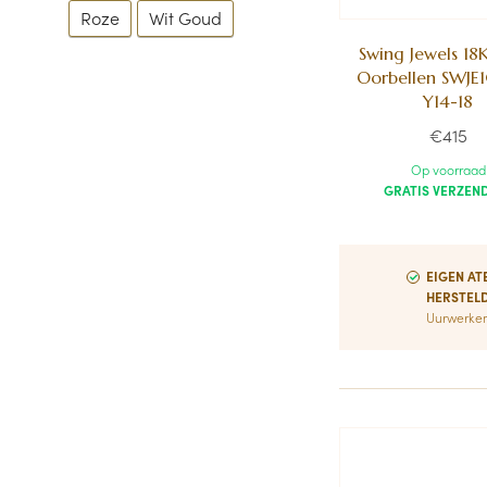
Roze
Wit Goud
Swing Jewels 18
Oorbellen SWJE
Y14-18
€415
Op voorraad
GRATIS VERZEN
EIGEN AT
HERSTEL
Uurwerken