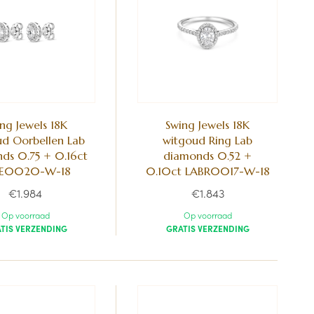
ng Jewels 18K
Swing Jewels 18K
d Oorbellen Lab
witgoud Ring Lab
ds 0.75 + 0.16ct
diamonds 0.52 +
BE0020-W-18
0.10ct LABR0017-W-18
€1.984
€1.843
Op voorraad
Op voorraad
TIS VERZENDING
GRATIS VERZENDING