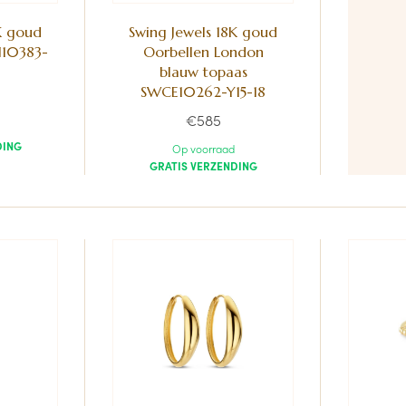
K goud
Swing Jewels 18K goud
N10383-
Oorbellen London
blauw topaas
SWCE10262-Y15-18
€585
DING
Op voorraad
GRATIS VERZENDING