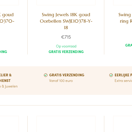
K goud
Swing Jewels 18K goud
Swing
10370-
Oorbellen SWJE10378-Y-
ring
18
€715
GRA
Op voorraad
DING
GRATIS VERZENDING
ELIER &
GRATIS VERZENDING
EERLIJKE 
DIENST
Vanaf 100 euro
Extra serv
 & Juwelen