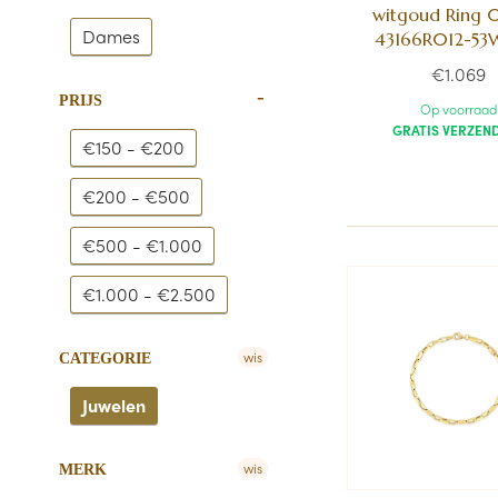
witgoud Ring 
Dames
43166R012-53
€1.069
PRIJS
Op voorraad
GRATIS VERZEN
€150 - €200
€200 - €500
€500 - €1.000
€1.000 - €2.500
wis
CATEGORIE
Juwelen
wis
MERK