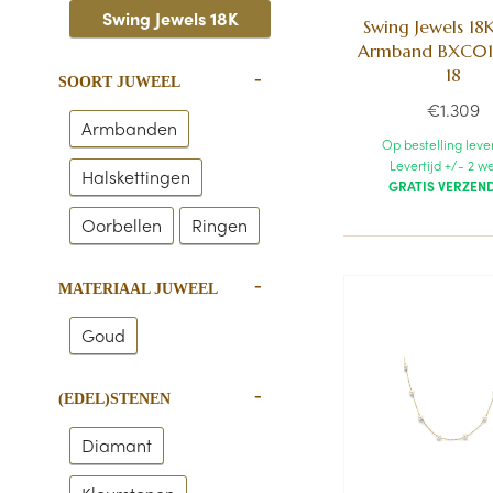
Swing Jewels 18K
Swing Jewels 18
Armband BXC01
18
SOORT JUWEEL
€1.309
Armbanden
Op bestelling leve
Levertijd +/- 2 w
Halskettingen
GRATIS VERZEN
Oorbellen
Ringen
MATERIAAL JUWEEL
Goud
(EDEL)STENEN
Diamant