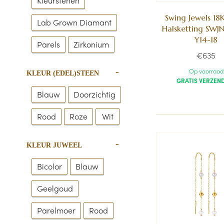
Kleurstenen
Swing Jewels 18
Lab Grown Diamant
Halsketting SWJ
Y14-18
Parels
Zirkonium
€635
Op voorraad
KLEUR (EDEL)STEEN
GRATIS VERZEN
Blauw
Doorzichtig
Rood
Roze
Wit
KLEUR JUWEEL
Bicolor
Blauw
Geelgoud
Parelmoer
Rood