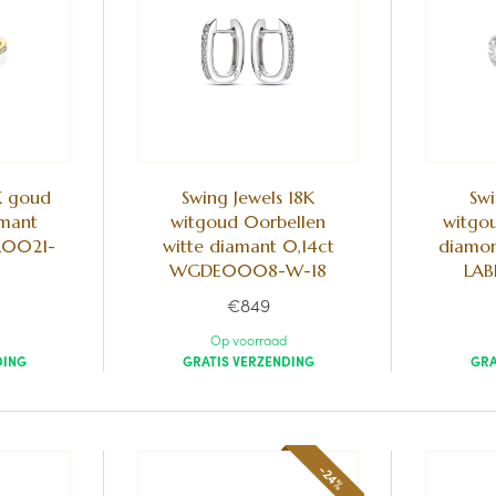
K goud
Swing Jewels 18K
Swi
amant
witgoud 0orbellen
witgou
R0021-
witte diamant 0,14ct
diamon
WGDE0008-W-18
LA
€849
Op voorraad
DING
GRATIS VERZENDING
GRA
-24%