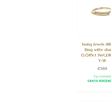
Swing Jewels 18
Ring witte di
0,085ct SWGD
Y-18
€569
Op voorraad
GRATIS VERZEN