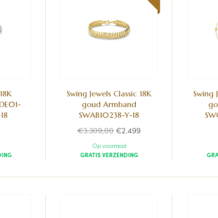
 18K
Swing Jewels Classic 18K
Swing J
RDE01-
goud Armband
go
18
SWAB10238-Y-18
SWC
Normale
€3.309,00
€2.499
prijs
Op voorraad
DING
GRATIS VERZENDING
GRA