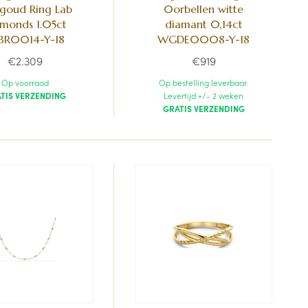
goud Ring Lab
0orbellen witte
monds 1.05ct
diamant 0,14ct
BR0014-Y-18
WGDE0008-Y-18
€2.309
€919
Op voorraad
Op bestelling leverbaar.
TIS VERZENDING
Levertijd +/- 2 weken
GRATIS VERZENDING