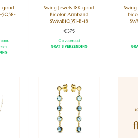
K goud
Swing Jewels 18K goud
Swing
-5058-
Bicolor Armband
bico
SWMB10351-B-18
SWM
€375
rbaar.
Op voorraad
eken
GRATIS VERZENDING
GRA
DING
f