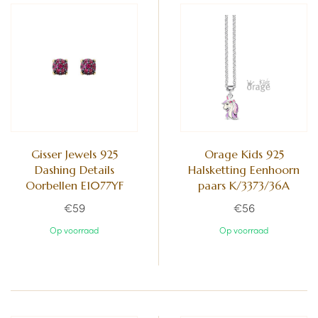
Gisser Jewels 925
Orage Kids 925
Dashing Details
Halsketting Eenhoorn
Oorbellen E1077YF
paars K/3373/36A
€59
€56
Op voorraad
Op voorraad