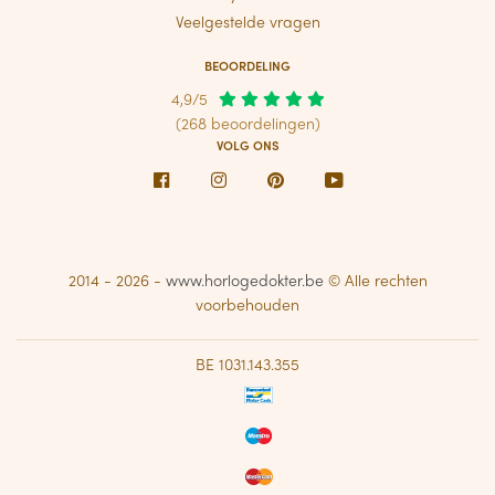
Veelgestelde vragen
BEOORDELING
4,9/5
(268 beoordelingen)
VOLG ONS
Facebook
Instagram
Pinterest
Youtube
2014 - 2026 -
www.horlogedokter.be
© Alle rechten
voorbehouden
BE 1031.143.355