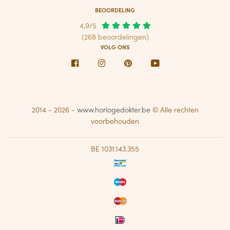
BEOORDELING
4,9/5
(268 beoordelingen)
VOLG ONS
Facebook
Instagram
Pinterest
Youtube
2014 - 2026 -
www.horlogedokter.be
© Alle rechten
voorbehouden
BE 1031.143.355