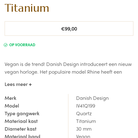
Titanium
Normale
€99,00
prijs
OP VOORRAAD
Vegan is de trend! Danish Design introduceert een nieuw
vegan horloge. Het populaire model Rhine heeft een
speciale horlogeband gemaakt van een speciale mix van
Lees meer
linnen en microfiber. Dit materiaal voelt heerlijk aan op je
huid en is comfortabel om te dragen. De horlogekast is
Merk
Danish Design
gemaakt van titanium. Het horloge zelf is 30 mm breed.
Model
IV41Q199
Dit model horloge is verkrijgbaar met een veganistische
Type gangwerk
Quartz
band in donkergrijs, blauw of lichtgrijs.
Materiaal kast
Titanium
Diameter kast
30 mm
Dit Danish Design uniseks horloge IV41Q199 koop je veilig
Materiaal band
Vegan