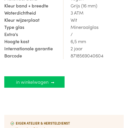
en eenvoudig in de online shop. Wil je het horloge eens
Kleur band + breedte
Grijs (16 mm)
komen passen in de winkel? Kom vrijblijvend eens langs
Waterdichtheid
3 ATM
in de winkel te Gistel, met de nodige kennis van zaken
Kleur wijzerplaat
Wit
helpt horlogemaker Dimitri je altijd graag verder!
Type glas
Mineraalglas
Extra's
/
horlogedokter.be is officieel
Danish Design Dealer
, je
Hoogte kast
6,5 mm
ontvangt hierbij een internationale garantie van 2 jaar.
Internationale garantie
2 jaar
Barcode
8718569040604
Alle prijzen zijn inclusief 21% BTW.
in winkelwagen
EIGEN ATELIER & HERSTELDIENST