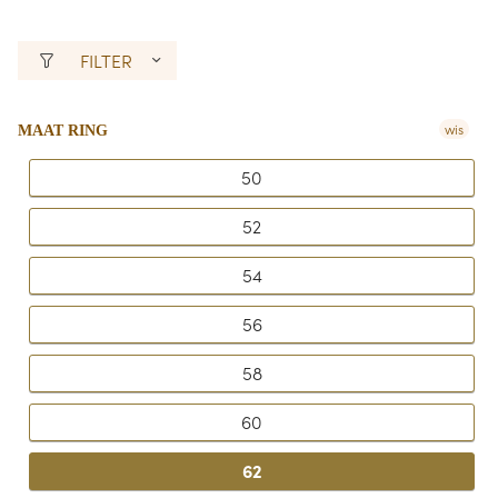
FILTER
wis
MAAT RING
50
52
54
56
58
60
62