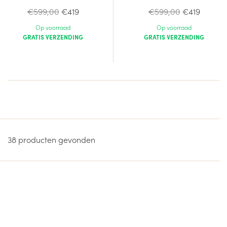
Normale
Normale
€599,00
€419
€599,00
€419
prijs
prijs
Op voorraad
Op voorraad
GRATIS VERZENDING
GRATIS VERZENDING
38 producten gevonden