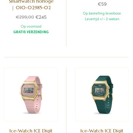
Smartwatch horloge
€59
| 010-02985-02
Op bestelling leverbaar.
Normale
€299,00
€245
Levertijd +/- 2 weken
prijs
Op voorraad
GRATIS VERZENDING
Ice-Watch ICE Digit
Ice-Watch ICE Digit