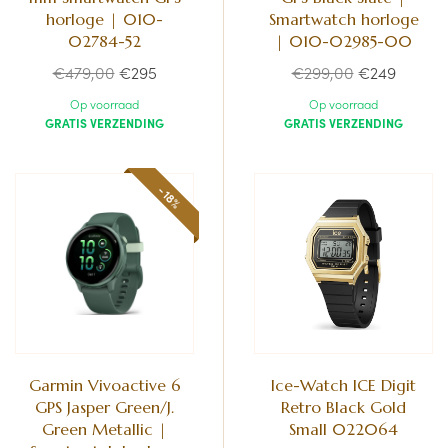
horloge | 010-
Smartwatch horloge
02784-52
| 010-02985-00
Normale
Normale
€479,00
€295
€299,00
€249
prijs
prijs
Op voorraad
Op voorraad
GRATIS VERZENDING
GRATIS VERZENDING
-18%
Garmin Vivoactive 6
Ice-Watch ICE Digit
GPS Jasper Green/J.
Retro Black Gold
Green Metallic |
Small 022064