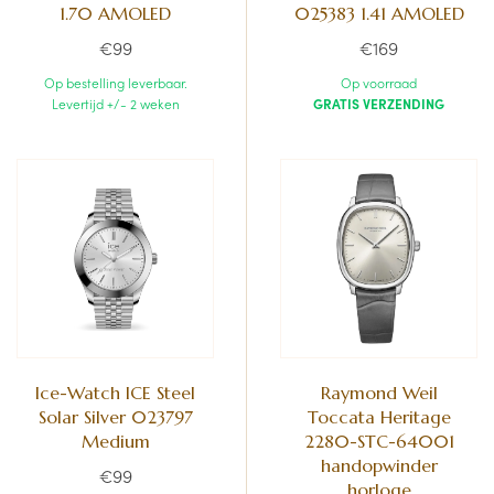
1.70 AMOLED
025383 1.41 AMOLED
€99
€169
Op bestelling leverbaar.
Op voorraad
Levertijd +/- 2 weken
GRATIS VERZENDING
Ice-Watch ICE Steel
Raymond Weil
Solar Silver 023797
Toccata Heritage
Medium
2280-STC-64001
handopwinder
€99
horloge