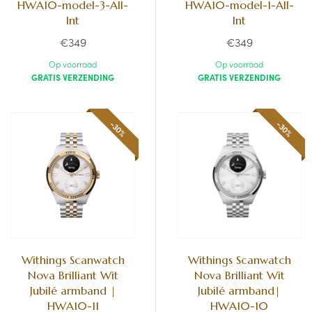
HWA10-model-3-All-
HWA10-model-1-All-
Int
Int
€349
€349
Op voorraad
Op voorraad
GRATIS VERZENDING
GRATIS VERZENDING
-30%
-30%
Withings Scanwatch
Withings Scanwatch
Nova Brilliant Wit
Nova Brilliant Wit
Jubilé armband |
Jubilé armband|
HWA10-11
HWA10-10