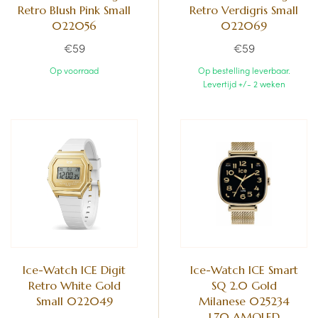
Retro Blush Pink Small
Retro Verdigris Small
022056
022069
€59
€59
Op voorraad
Op bestelling leverbaar.
Levertijd +/- 2 weken
Ice-Watch ICE Digit
Ice-Watch ICE Smart
Retro White Gold
SQ 2.0 Gold
Small 022049
Milanese 025234
1.70 AMOLED