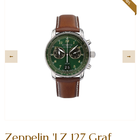
-10%
Zeppelin 'LZ 127 Graf