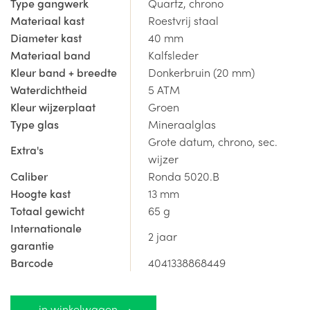
Type gangwerk
Quartz, chrono
horloge met opvallende wijzerplaat? Dan is dit horloge
Materiaal kast
Roestvrij staal
misschien wel iets voor jou?
Diameter kast
40 mm
Materiaal band
Kalfsleder
Het uurwerk is tevens uitgerust met een chrono-functie én
Kleur band + breedte
Donkerbruin (20 mm)
'big date' datum-aanduiding.
Waterdichtheid
5 ATM
Kleur wijzerplaat
Groen
Dit horloge koop je veilig en eenvoudig in de online shop.
Type glas
Mineraalglas
Of wil je het horloge komen passen in de winkel? Nog
Grote datum, chrono, sec.
Extra's
beter! Kom dan vrijblijvend eens langs in de winkel te
wijzer
Gistel, vlakbij Oostende!
Caliber
Ronda 5020.B
Hoogte kast
13 mm
horlogedokter.be is officieel dealer van Zeppelin
Totaal gewicht
65 g
horloges, je ontvangt hierbij een internationale garantie
Internationale
2 jaar
van 2 jaar.
garantie
Barcode
4041338868449
Alle prijzen zijn inclusief 21% BTW.
in winkelwagen