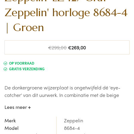
Zeppelin' horloge 8684-4
| Groen
Normale
Afgeprijsde
€299,00
€269,00
prijs
prijs
OP VOORRAAD
GRATIS VERZENDING
De donkergroene wijzerplaat is ongetwijfeld dé 'eye-
catcher' van dit uurwerk. In combinatie met de beige
lichtgevende indexcijfers geeft het dit uurwerk een echte
Lees meer
luxe uitstraling.
De horlogeband in kalfsleder maakt het
geheel helemaal af.
Merk
Zeppelin
Model
8684-4
Ben je op zoek naar een sportief en stijlvol Zeppelin