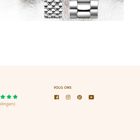
VOLG ONS
Facebook
Instagram
Pinterest
Youtube
elingen)