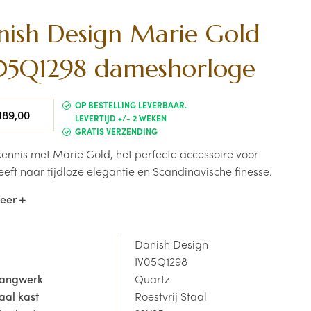
nish Design Marie Gold
05Q1298 dameshorloge
le
OP BESTELLING LEVERBAAR.
189,00
LEVERTIJD +/- 2 WEKEN
GRATIS VERZENDING
ennis met Marie Gold, het perfecte accessoire voor
eeft naar tijdloze elegantie en Scandinavische finesse.
n verfijnde rechthoekige kast en wijzerplaat
meer
amt dit horloge de klassieke stijl van Deens design.
n compact formaat van 22 x 25 mm is de Marie Gold
al ontworpen voor vrouwen die houden van subtiele
Danish Design
ning. Deze prachtige creatie van Danish Design
IV05Q1298
eert moeiteloos een gouden kast met een
gangwerk
Quartz
rijstalen schakelarmband, waardoor een
aal kast
Roestvrij Staal
blindende en tijdloze look ontstaat. Dankzij de