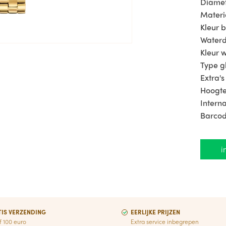
Diamet
handige
Materi
en voe
Kleur 
Waterd
Voor d
Kleur w
look, 
Type g
zwarte
Extra's
vleugje
Hoogte
straten
Intern
Vespa 
Barco
Gold i
tijdlo
i
symboo
Dit Da
eenvou
passen 
IS VERZENDING
EERLIJKE PRIJZEN
te Gis
f 100 euro
Extra service inbegrepen