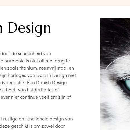
horlog
horloge
h Design
ontvang
Alle pr
d door de schoonheid van
 harmonie is niet alleen terug te
n zoals titanium, roestvrij staal en
zijn horloges van Danish Design niet
idvriendelijk. Een Danish Design
st heeft van huidirritaties of
ver niet continue voelt om zijn of
 rustige en functionele design van
deze geschikt is om zowel door