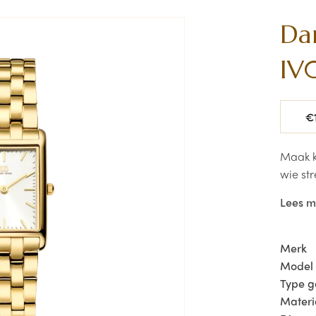
Da
IV
Norma
€
prijs
Maak k
wie str
Met zij
Lees 
belicha
Met ee
specia
Merk
verfij
Model
combin
Type 
roestv
Materi
oogver