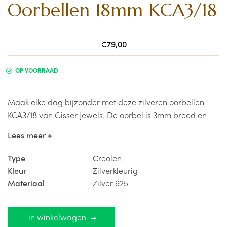
Oorbellen 18mm KCA3/18
Normale
€79,00
prijs
OP VOORRAAD
Maak elke dag bijzonder met deze zilveren oorbellen
KCA3/18 van Gisser Jewels. De oorbel is 3mm breed en
heeft een diameter van 18mm.
Lees meer
De juwelen van Gisser Jewels zijn steeds vervaardigd uit
Type
Creolen
Sterling Zilver 925 en worden afgewerkt met een laagje
Kleur
Zilverkleurig
rhodium om langdurige glans te garanderen.
Materiaal
Zilver 925
Deze elegante én betaalbare kwaliteitsjuwelen koop je
veilig en eenvoudig in onze online shop.
Twijfel je nog en
in winkelwagen