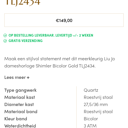
TLJ2434
Normale
€149,00
prijs
OP BESTELLING LEVERBAAR. LEVERTIJD +/- 2 WEKEN
GRATIS VERZENDING
Maak een stijlvol statement met dit meerkleurig Liu Jo
dameshorloge Shimler Bicolor Gold TLJ2434.
Lees meer
Liu Jo staat voor vrijheid en zelfexpressie. Ze biedt een
uitgebreide collectie dameshorloges die elegantie en
Type gangwerk
Quartz
glamour combineren. De horloges zijn gemaakt uit
Materiaal kast
Roestvrij staal
roestvrij staal en versierd met strass-steentjes,
Diameter kast
27,5/36 mm
edelstenen of opvallende schakels, wat bijdraagt aan
Materiaal band
Roestvrij staal
hun luxe uitstraling.
Kleur band
Bicolor
Waterdichtheid
3 ATM