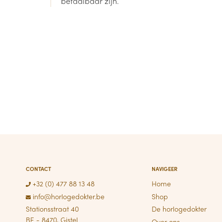
betaalbaar zijn.
CONTACT
NAVIGEER
+32 (0) 477 88 13 48
Home
info@horlogedokter.be
Shop
Stationsstraat 40
De horlogedokter
BE - 8470, Gistel
Over ons