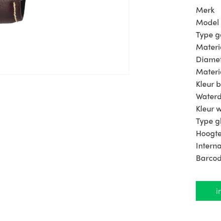
Merk
horloge
Model
je ontv
Type 
Materi
Alle pr
Diamet
Materi
Kleur 
Waterd
Kleur w
Type g
Hoogte
Intern
Barco
i