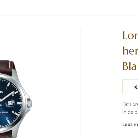
Lo
he
Bl
Norma
€
prijs
Dit Lo
in de 
winkel?
Lees 
Gistel
Dimitri