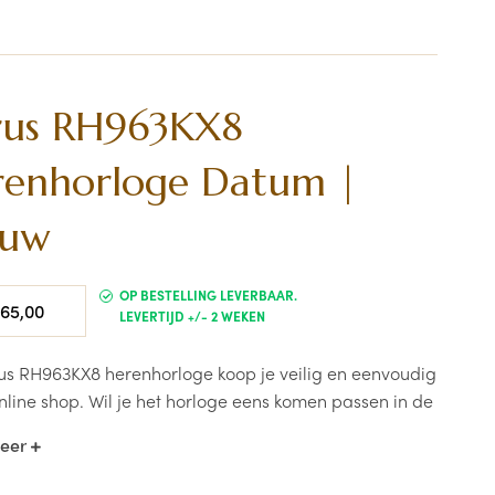
rus RH963KX8
renhorloge Datum |
auw
le
OP BESTELLING LEVERBAAR.
65,00
LEVERTIJD +/- 2 WEKEN
rus RH963KX8 herenhorloge koop je veilig en eenvoudig
online shop. Wil je het horloge eens komen passen in de
 Kom vrijblijvend een kijkje nemen in de winkel te
meer
, met de nodige kennis van zaken helpt horlogemaker
 je altijd graag verder!