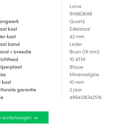
Lorus
dokter.be is officieel
Lorus Dealer
,
RH963KX8
angt hierbij een internationale garantie van 2 jaar.
gangwerk
Quartz
aal kast
Edelstaal
ijzen zijn inclusief 21% BTW.
er kast
42 mm
aal band
Leder
band + breedte
Bruin (19 mm)
ichtheid
10 ATM
ijzerplaat
Blauw
las
Mineraalglas
 kast
10 mm
ationale garantie
2 jaar
de
4894138342516
n winkelwagen