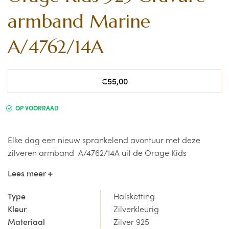
armband Marine
A/4762/14A
Normale
€55,00
prijs
OP VOORRAAD
Elke dag een nieuw sprankelend avontuur met deze
zilveren armband A/4762/14A uit de Orage Kids
collectie.
Lees meer
De juwelen zijn steeds vervaardigd uit Sterling Zilver 925
Type
Halsketting
en worden afgewerkt met een laagje rhodium om
Kleur
Zilverkleurig
langdurige glans te garanderen.
Materiaal
Zilver 925