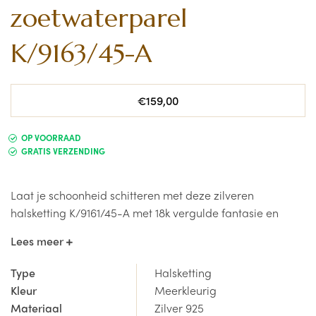
zoetwaterparel
K/9163/45-A
Normale
€159,00
prijs
OP VOORRAAD
GRATIS VERZENDING
Laat je schoonheid schitteren met deze zilveren
halsketting K/9161/45-A met 18k vergulde fantasie en
zoetwaterparel van Orage Silver.
Lees meer
De juwelen van de Orage Silver collectie zijn steeds
Type
Halsketting
vervaardigd uit Sterling Zilver 925 en worden afgewerkt
Kleur
Meerkleurig
met een laagje rhodium om langdurige glans te
Materiaal
Zilver 925