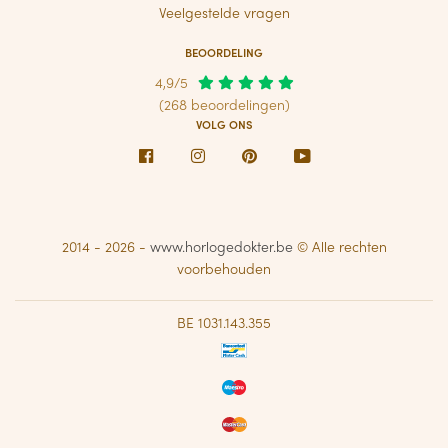
Veelgestelde vragen
BEOORDELING
4,9/5
(268 beoordelingen)
VOLG ONS
Facebook
Instagram
Pinterest
Youtube
2014 - 2026 -
www.horlogedokter.be
© Alle rechten
voorbehouden
BE 1031.143.355