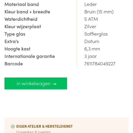
ontvangt hierbij een internationale garantie van
3 jaar
.
Materiaal band
Leder
Kleur band + breedte
Bruin (15 mm)
Alle prijzen zijn inclusief 21% BTW.
Waterdichtheid
5 ATM
Kleur wijzerplaat
Zilver
Type glas
Saffierglas
Extra's
Datum
Hoogte kast
6,3 mm
Internationale garantie
3 jaar
Barcode
7611784049227
in winkelwagen
EIGEN ATELIER & HERSTELDIENST
Uurwerken & Juwelen