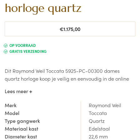
horloge quartz
Normale
€1.175,00
prijs
OP VOORRAAD
GRATIS VERZENDING
Dit Raymond Weil Toccata 5925-PC-00300 dames
quartz horloge koop je veilig en eenvoudig in de online
shop.
Wil je het horloge eens komen passen in de winkel?
Lees meer
Kom vrijblijvend een kijkje nemen in de nieuwe winkel te
Gistel, met de nodige kennis van zaken helpt
Merk
Raymond Weil
horlogemaker (én zaakvoerder) Dimitri je altijd graag
Model
Toccata
verder!
Type gangwerk
Quartz
Materiaal kast
Edelstaal
horlogedokter.be is officieel
Raymond Weil Dealer
, je
Diameter kast
22,6 mm