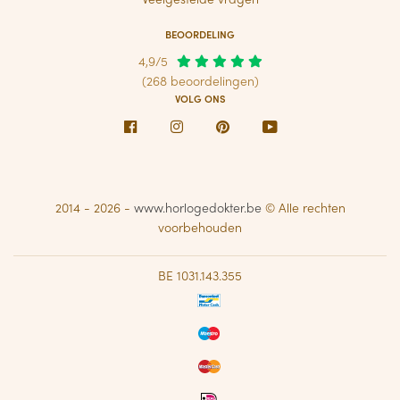
BEOORDELING
4,9/5
(268 beoordelingen)
VOLG ONS
Facebook
Instagram
Pinterest
Youtube
2014 - 2026 -
www.horlogedokter.be
© Alle rechten
voorbehouden
BE 1031.143.355