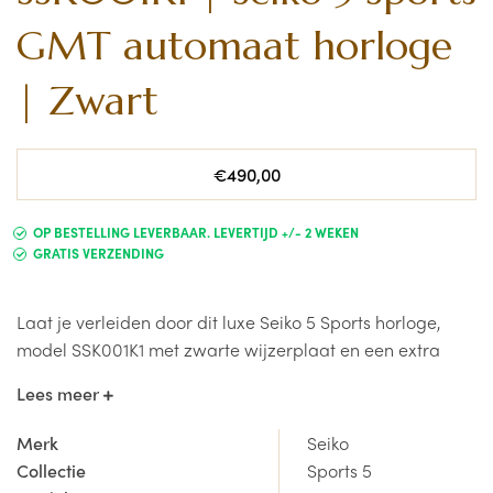
GMT automaat horloge
| Zwart
Normale
€490,00
prijs
OP BESTELLING LEVERBAAR. LEVERTIJD +/- 2 WEKEN
GRATIS VERZENDING
Laat je verleiden door dit luxe Seiko 5 Sports horloge,
model SSK001K1 met zwarte wijzerplaat en een extra
GMT wijzer voor het gebruik van een 2de tijdzone.
Lees meer
Duurzaamheid en betrouwbaarheid
Merk
Seiko
Sinds de lancering in 1968 staat de Seiko 5 Sports-
Collectie
Sports 5
collectie voor mechanische horloges die synoniem zijn