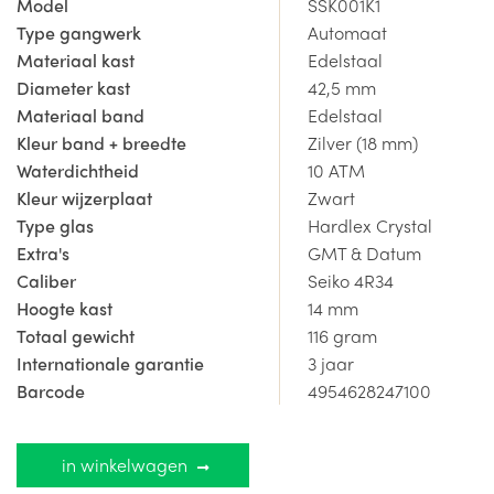
Model
SSK001K1
van duurzaamheid en betrouwbaarheid. Toen de
Type gangwerk
Automaat
collectie in 2019 opnieuw werd gelanceerd, is er een
Materiaal kast
Edelstaal
actieve en jeugdige dynamiek aan toegevoegd. Seiko 5
Diameter kast
42,5 mm
Sports zet opnieuw een stap voorwaarts met de
Materiaal band
Edelstaal
introductie van het eerste model met een GMT-kaliber.
Kleur band + breedte
Zilver (18 mm)
Met als basis het beproefde en vertrouwde 4R kaliber,
Waterdichtheid
10 ATM
biedt deze nieuwe serie van drie ontwerpen het gemak
Kleur wijzerplaat
Zwart
van een GMT-aanduiding. In een kast die slechts 0,1 mm
Type glas
Hardlex Crystal
dikker is dan de bestaande kast.
Extra's
GMT & Datum
Caliber
Seiko 4R34
SKX Sports Style
Hoogte kast
14 mm
De serienaam SKX Sports Style is niet zomaar gekozen:
Totaal gewicht
116 gram
het ontwerp van kast en wijzerplaat is geïnspireerd op
Internationale garantie
3 jaar
een van Seiko's meest geliefde sporthorloges, bij
Barcode
4954628247100
liefhebbers bekend als de Seiko SKX-serie. De
horlogeband met schakels in vijf rijen is een nieuw
ontwerp, maar is eveneens geïnspireerd op de originele
in winkelwagen
SKX-serie. De middelste rijen van schakels zijn gepolijst