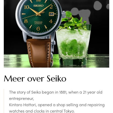
de online shop.
Wil je het horloge eens komen passen in
de winkel? Nog beter! Kom vrijblijvend een kijkje nemen
in onze winkel te Gistel, vlakbij Oostende! Met de nodige
kennis van zaken helpt horlogemaker (én zaakvoerder)
Dimitri je altijd graag verder!
horlogedokter.be is officieel
Seiko Dealer
, je ontvangt
hierbij een internationale garantie van 3 jaar.
Alle prijzen zijn inclusief 21% BTW.
Meer over Seiko
The story of Seiko began in 1881, when a 21 year old
entrepreneur,
Kintaro Hattori, opened a shop selling and repairing
watches and clocks in central Tokyo.