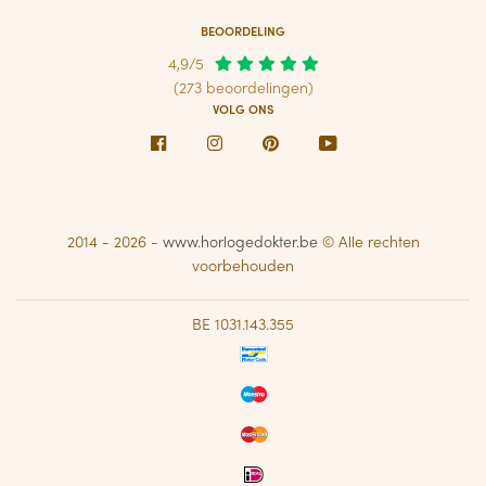
BEOORDELING
4,9/5
(273 beoordelingen)
VOLG ONS
Facebook
Instagram
Pinterest
Youtube
2014 - 2026 -
www.horlogedokter.be
© Alle rechten
voorbehouden
BE 1031.143.355