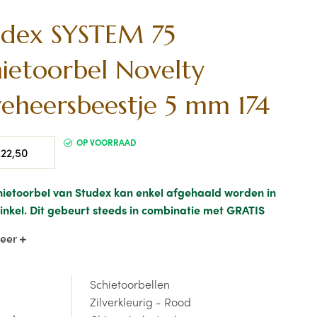
udex SYSTEM 75
hietoorbel Novelty
veheersbeestje 5 mm 174
le
OP VOORRAAD
22,50
hietoorbel van Studex kan enkel afgehaald worden in
inkel. Dit gebeurt steeds in combinatie met GRATIS
ng. Prijs per oorbel, niet per paar. Reserveer alvast
meer
bellen en
boek hier je afspraak
.
chietoorbel van Studex
"Novelty lieveheersbeestje 5
Schietoorbellen
" plaatsen we met veel plezier.
Zilverkleurig - Rood