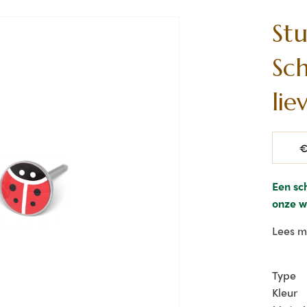
St
Sc
lie
Norma
€
prijs
Een sc
onze w
plaatsi
Lees 
je oor
Deze s
Type
mm 174
Kleur