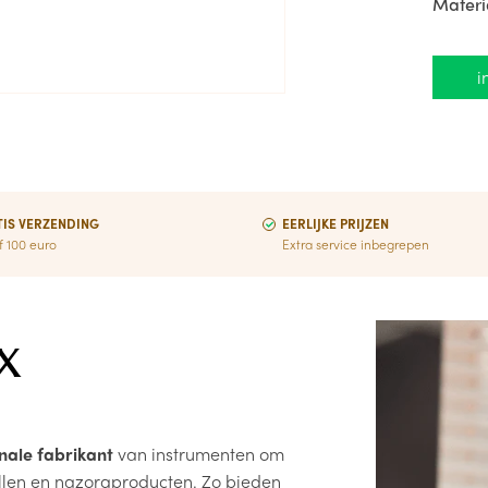
Materi
We gebr
voelba
i
geschi
Deze o
prikken
Veilig 
Alle pr
IS VERZENDING
EERLIJKE PRIJZEN
f 100 euro
Extra service inbegrepen
x
nale fabrikant
van instrumenten om
ellen en nazorgproducten. Zo bieden