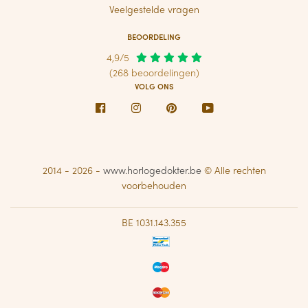
Veelgestelde vragen
BEOORDELING
4,9/5
(268 beoordelingen)
VOLG ONS
Facebook
Instagram
Pinterest
Youtube
2014 - 2026 -
www.horlogedokter.be
© Alle rechten
voorbehouden
BE 1031.143.355