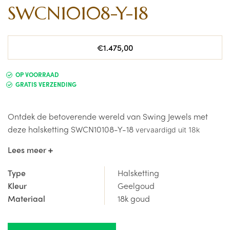
SWCN10108-Y-18
Normale
€1.475,00
prijs
OP VOORRAAD
GRATIS VERZENDING
Ontdek de betoverende wereld van Swing Jewels met
deze halsketting SWCN10108-Y-18
vervaardigd uit 18k
goud.
Lees meer
Een unieke collectie die met zorg en aandacht is
Type
Halsketting
geproduceerd in Europa. Elk juweel is ontworpen om de
Kleur
Geelgoud
unieke persoonlijkheden van de drager te laten stralen.
Materiaal
18k goud
Of je nu op zoek bent naar een statement piece of een
subtiele aanvulling op je outfit, Swing Jewels biedt voor