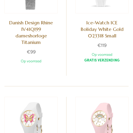
Danish Design Rhine
Ice-Watch ICE
IV41Q199
Boliday White Gold
dameshorloge
023318 Small
Titanium
€119
€99
Op voorraad
GRATIS VERZENDING
Op voorraad