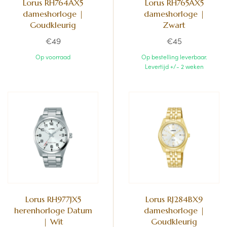
Lorus RH764AX5
Lorus RH765AX5
dameshorloge |
dameshorloge |
Goudkleurig
Zwart
€49
€45
Op voorraad
Op bestelling leverbaar.
Levertijd +/- 2 weken
Lorus RH977JX5
Lorus RJ284BX9
herenhorloge Datum
dameshorloge |
| Wit
Goudkleurig