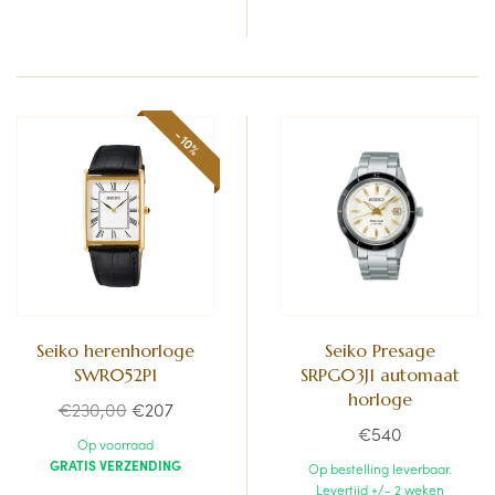
-10%
Seiko herenhorloge
Seiko Presage
SWR052P1
SRPG03J1 automaat
horloge
Normale
€230,00
€207
€540
prijs
Op voorraad
GRATIS VERZENDING
Op bestelling leverbaar.
Levertijd +/- 2 weken